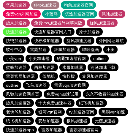
坚果加速器
tiktok加速器
狗急加速器官网
免费vqn外网加速
小蓝鸟
优途加速器官网
风驰加速器
旋风加速器
免费vps加速器外网苹果版
旋风加速度器
快连加速器
快连加速器官网入口
原子加速器
快鸭加速器
快柠檬加速器
旋风加速度器
外网网址导航
软件中心
雷霆加速
狂飙加速器
哔咔漫画
小美
小美vpn
小美加速器
酷通加速器官网
outline
蜜蜂加速器
西柚加速器
水母加速器
河马加速下载
雷轰官网加速器
落地机
快柠檬
旋风加速度器
outline
飞鸟加速器
雷霆vqn加速官网
风驰加速官网首页
免费vqn加速试用
永久不收费的加速器
旋风加速度器
十大免费加速神器
纸飞机加速器
老佛爷加速器
银河vqn官网
tyl加速器官网
黑洞vqn加速
纸飞机加速器
安易加速器
极风加速器
元链加速器
快连加速器app
雷轰加速器
雷轰加速器官网