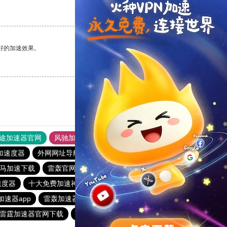
支持
[0]
反对
[0]
好的加速效果。
支持
[0]
反对
[0]
途加速器官网
风驰加速器
旋风加速器
加速度器
外网网址导航
软件中心
雷霆加速
狂飙加速器
马加速下载
雷轰官网加速器
落地机
快柠檬
速度器
十大免费加速神器
纸飞机加速器
老佛爷加速器
加速器app
雷轰加速器
雷轰加速器官网
雷霆加速器官网下载
hammer加速器
ios梯子加速器