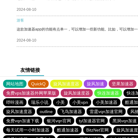
2024-08-10
游客
这款加速器app的功能有点单一，可以增加一些新功能。比如，可以增加
2024-08-10
友情链接
网站地图
QuickQ
旋风加速度器
旋风加速
坚果加速器
免费vps加速器外网苹果版
旋风加速度器
快连加速器
快连
哔咔漫画
瑞乐小说
小美
小美vpn
小美加速器
酷通加
旋风加速度器
outline
飞鸟加速器
雷霆vqn加速官网
风
免费vqn加速下载
银河vqn官网
tyl加速器官网
黑洞vqn加速
每天试用一小时加速器
酷通加速器
BitzNet官网
旋风加速度