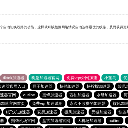
一个自动切换线路的功能，这样就可以根据网络情况自动选择最优的线路，从而获得更
tiktok加速器
狗急加速器官网
免费vqn外网加速
小蓝鸟
优
加速器官网入口
原子加速器
快鸭加速器
快柠檬加速器
旋风
速器官网
outline
蜜蜂加速器
西柚加速器
水母加速器
河
驰加速官网首页
免费vqn加速试用
永久不收费的加速器
旋风加
纸飞机加速器
安易加速器
极风加速器
元链加速器
快连
器
赔钱机场官网
盘古加速器官网
大机场加速器
outline