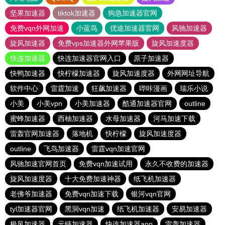
坚果加速器
tiktok加速器
狗急加速器官网
免费vqn外网加速
小蓝鸟
优途加速器官网
风驰加速器
旋风加速器
免费vps加速器外网苹果版
旋风加速度器
快连加速器
快连加速器官网入口
原子加速器
快鸭加速器
快柠檬加速器
旋风加速度器
外网网址导航
软件中心
雷霆加速
狂飙加速器
哔咔漫画
瑞乐小说
小美
小美vpn
小美加速器
酷通加速器官网
outline
蜜蜂加速器
西柚加速器
水母加速器
河马加速下载
雷轰官网加速器
落地机
快柠檬
旋风加速度器
outline
飞鸟加速器
雷霆vqn加速官网
风驰加速官网首页
免费vqn加速试用
永久不收费的加速器
旋风加速度器
十大免费加速神器
纸飞机加速器
老佛爷加速器
免费vqn加速下载
银河vqn官网
tyl加速器官网
黑洞vqn加速
纸飞机加速器
安易加速器
极风加速器
元链加速器
快连加速器app
雷轰加速器