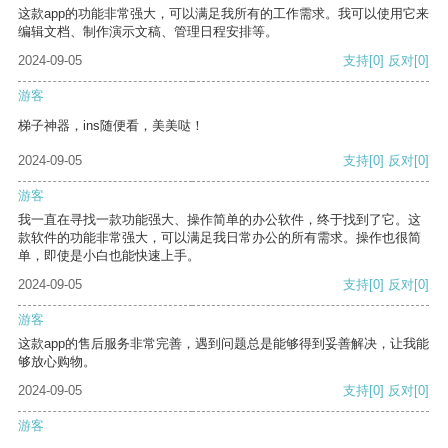
这款app的功能非常强大，可以满足我所有的工作需求。我可以使用它来
编辑文档、制作演示文稿、管理日程安排等。
2024-09-05
支持
[0]
反对
[0]
游客
梯子神器，ins随便看，美美哒！
2024-09-05
支持
[0]
反对
[0]
游客
我一直在寻找一款功能强大、操作简单的办公软件，终于找到了它。这
款软件的功能非常强大，可以满足我日常办公的所有需求。操作也很简
单，即使是小白也能快速上手。
2024-09-05
支持
[0]
反对
[0]
游客
这款app的售后服务非常完善，遇到问题总是能够得到妥善解决，让我能
够放心购物。
2024-09-05
支持
[0]
反对
[0]
游客