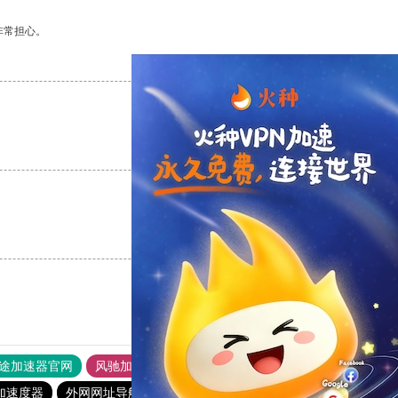
非常担心。
支持
[0]
反对
[0]
支持
[0]
反对
[0]
支持
[0]
反对
[0]
途加速器官网
风驰加速器
旋风加速器
加速度器
外网网址导航
软件中心
雷霆加速
狂飙加速器