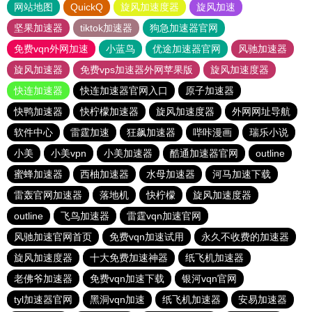
网站地图
QuickQ
旋风加速度器
旋风加速
坚果加速器
tiktok加速器
狗急加速器官网
免费vqn外网加速
小蓝鸟
优途加速器官网
风驰加速器
旋风加速器
免费vps加速器外网苹果版
旋风加速度器
快连加速器
快连加速器官网入口
原子加速器
快鸭加速器
快柠檬加速器
旋风加速度器
外网网址导航
软件中心
雷霆加速
狂飙加速器
哔咔漫画
瑞乐小说
小美
小美vpn
小美加速器
酷通加速器官网
outline
蜜蜂加速器
西柚加速器
水母加速器
河马加速下载
雷轰官网加速器
落地机
快柠檬
旋风加速度器
outline
飞鸟加速器
雷霆vqn加速官网
风驰加速官网首页
免费vqn加速试用
永久不收费的加速器
旋风加速度器
十大免费加速神器
纸飞机加速器
老佛爷加速器
免费vqn加速下载
银河vqn官网
tyl加速器官网
黑洞vqn加速
纸飞机加速器
安易加速器