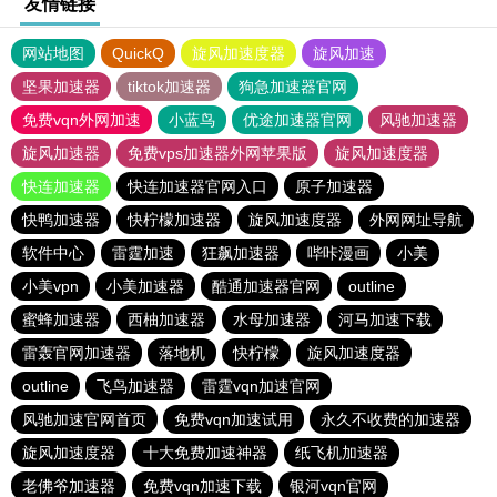
友情链接
网站地图
QuickQ
旋风加速度器
旋风加速
坚果加速器
tiktok加速器
狗急加速器官网
免费vqn外网加速
小蓝鸟
优途加速器官网
风驰加速器
旋风加速器
免费vps加速器外网苹果版
旋风加速度器
快连加速器
快连加速器官网入口
原子加速器
快鸭加速器
快柠檬加速器
旋风加速度器
外网网址导航
软件中心
雷霆加速
狂飙加速器
哔咔漫画
小美
小美vpn
小美加速器
酷通加速器官网
outline
蜜蜂加速器
西柚加速器
水母加速器
河马加速下载
雷轰官网加速器
落地机
快柠檬
旋风加速度器
outline
飞鸟加速器
雷霆vqn加速官网
风驰加速官网首页
免费vqn加速试用
永久不收费的加速器
旋风加速度器
十大免费加速神器
纸飞机加速器
老佛爷加速器
免费vqn加速下载
银河vqn官网