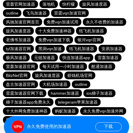
雷轰官网加速器
落地机
快柠檬
旋风加速度器
outline
飞鸟加速器
雷霆vqn加速官网
风驰加速官网首页
免费vqn加速试用
永久不收费的加速器
旋风加速度器
十大免费加速神器
纸飞机加速器
老佛爷加速器
免费vqn加速下载
银河vqn官网
tyl加速器官网
黑洞vqn加速
纸飞机加速器
安易加速器
极风加速器
元链加速器
快连加速器app
雷轰加速器
雷轰加速器官网
每天试用一小时加速器
酷通加速器
BitzNet官网
旋风加速度器
赔钱机场官网
盘古加速器官网
大机场加速器
outline
雷霆加速器官网下载
hammer加速器
ios梯子加速器
梯子加速器app免费永久
telegeram苹果加速器
十大外网免费加速神器
蚂蚁加速器
永久免费vqn加速外网
极光aurora加速器
永久免费使用的加速器
下载