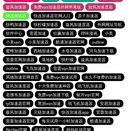
旋风加速器
免费vps加速器外网苹果版
旋风加速度器
快连加速器
快连加速器官网入口
原子加速器
快鸭加速器
快柠檬加速器
旋风加速度器
外网网址导航
软件中心
雷霆加速
狂飙加速器
哔咔漫画
小美
小美vpn
小美加速器
酷通加速器官网
outline
蜜蜂加速器
西柚加速器
水母加速器
河马加速下载
雷轰官网加速器
落地机
快柠檬
旋风加速度器
outline
飞鸟加速器
雷霆vqn加速官网
风驰加速官网首页
免费vqn加速试用
永久不收费的加速器
旋风加速度器
十大免费加速神器
纸飞机加速器
老佛爷加速器
免费vqn加速下载
银河vqn官网
tyl加速器官网
黑洞vqn加速
纸飞机加速器
安易加速器
极风加速器
元链加速器
快连加速器app
雷轰加速器
雷轰加速器官网
每天试用一小时加速器
酷通加速器
BitzNet官网
旋风加速度器
赔钱机场官网