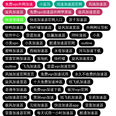
免费vqn外网加速
小蓝鸟
优途加速器官网
风驰加速器
旋风加速器
免费vps加速器外网苹果版
旋风加速度器
快连加速器
快连加速器官网入口
原子加速器
快鸭加速器
快柠檬加速器
旋风加速度器
外网网址导航
软件中心
雷霆加速
狂飙加速器
哔咔漫画
小美
小美vpn
小美加速器
酷通加速器官网
outline
蜜蜂加速器
西柚加速器
水母加速器
河马加速下载
雷轰官网加速器
落地机
快柠檬
旋风加速度器
outline
飞鸟加速器
雷霆vqn加速官网
风驰加速官网首页
免费vqn加速试用
永久不收费的加速器
旋风加速度器
十大免费加速神器
纸飞机加速器
老佛爷加速器
免费vqn加速下载
银河vqn官网
tyl加速器官网
黑洞vqn加速
纸飞机加速器
安易加速器
极风加速器
元链加速器
快连加速器app
雷轰加速器
雷轰加速器官网
每天试用一小时加速器
酷通加速器