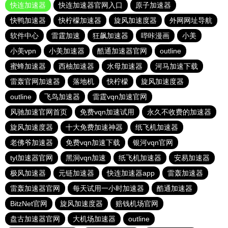
快连加速器
快连加速器官网入口
原子加速器
快鸭加速器
快柠檬加速器
旋风加速度器
外网网址导航
软件中心
雷霆加速
狂飙加速器
哔咔漫画
小美
小美vpn
小美加速器
酷通加速器官网
outline
蜜蜂加速器
西柚加速器
水母加速器
河马加速下载
雷轰官网加速器
落地机
快柠檬
旋风加速度器
outline
飞鸟加速器
雷霆vqn加速官网
风驰加速官网首页
免费vqn加速试用
永久不收费的加速器
旋风加速度器
十大免费加速神器
纸飞机加速器
老佛爷加速器
免费vqn加速下载
银河vqn官网
tyl加速器官网
黑洞vqn加速
纸飞机加速器
安易加速器
极风加速器
元链加速器
快连加速器app
雷轰加速器
雷轰加速器官网
每天试用一小时加速器
酷通加速器
BitzNet官网
旋风加速度器
赔钱机场官网
盘古加速器官网
大机场加速器
outline