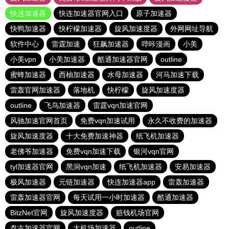
快连加速器
快连加速器官网入口
原子加速器
快鸭加速器
快柠檬加速器
旋风加速度器
外网网址导航
软件中心
雷霆加速
狂飙加速器
哔咔漫画
小美
小美vpn
小美加速器
酷通加速器官网
outline
蜜蜂加速器
西柚加速器
水母加速器
河马加速下载
雷轰官网加速器
落地机
快柠檬
旋风加速度器
outline
飞鸟加速器
雷霆vqn加速官网
风驰加速官网首页
免费vqn加速试用
永久不收费的加速器
旋风加速度器
十大免费加速神器
纸飞机加速器
老佛爷加速器
免费vqn加速下载
银河vqn官网
tyl加速器官网
黑洞vqn加速
纸飞机加速器
安易加速器
极风加速器
元链加速器
快连加速器app
雷轰加速器
雷轰加速器官网
每天试用一小时加速器
酷通加速器
BitzNet官网
旋风加速度器
赔钱机场官网
盘古加速器官网
大机场加速器
outline