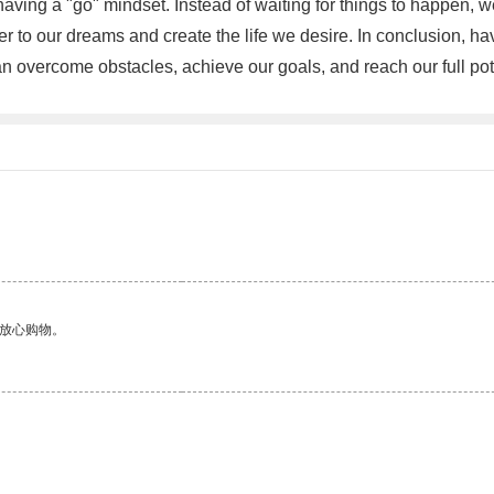
 having a "go" mindset. Instead of waiting for things to happen, 
r to our dreams and create the life we desire. In conclusion, ha
vercome obstacles, achieve our goals, and reach our full potentia
够放心购物。