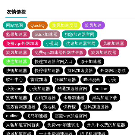
友情链接
网站地图
QuickQ
旋风加速度器
旋风加速
坚果加速器
tiktok加速器
狗急加速器官网
免费vqn外网加速
小蓝鸟
优途加速器官网
风驰加速器
旋风加速器
免费vps加速器外网苹果版
旋风加速度器
快连加速器
快连加速器官网入口
原子加速器
快鸭加速器
快柠檬加速器
旋风加速度器
外网网址导航
软件中心
雷霆加速
狂飙加速器
哔咔漫画
小美
小美vpn
小美加速器
酷通加速器官网
outline
蜜蜂加速器
西柚加速器
水母加速器
河马加速下载
雷轰官网加速器
落地机
快柠檬
旋风加速度器
outline
飞鸟加速器
雷霆vqn加速官网
风驰加速官网首页
免费vqn加速试用
永久不收费的加速器
旋风加速度器
十大免费加速神器
纸飞机加速器