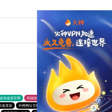
支持
[0]
反对
[0]
支持
[0]
反对
[0]
支持
[0]
反对
[0]
途加速器官网
风驰加速器
旋风加速器
加速度器
外网网址导航
软件中心
雷霆加速
狂飙加速器