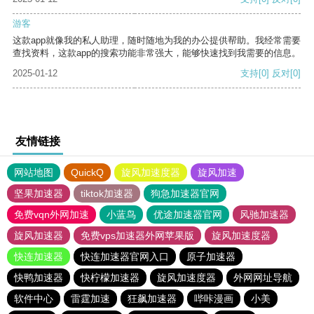
游客
这款app就像我的私人助理，随时随地为我的办公提供帮助。我经常需要
查找资料，这款app的搜索功能非常强大，能够快速找到我需要的信息。
2025-01-12
支持
[0]
反对
[0]
友情链接
网站地图
QuickQ
旋风加速度器
旋风加速
坚果加速器
tiktok加速器
狗急加速器官网
免费vqn外网加速
小蓝鸟
优途加速器官网
风驰加速器
旋风加速器
免费vps加速器外网苹果版
旋风加速度器
快连加速器
快连加速器官网入口
原子加速器
快鸭加速器
快柠檬加速器
旋风加速度器
外网网址导航
软件中心
雷霆加速
狂飙加速器
哔咔漫画
小美