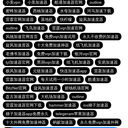
小美vpn
小美加速器
酷通加速器官网
outline
蜜蜂加速器
西柚加速器
水母加速器
河马加速下载
雷轰官网加速器
落地机
快柠檬
旋风加速度器
outline
飞鸟加速器
雷霆vqn加速官网
风驰加速官网首页
免费vqn加速试用
永久不收费的加速器
旋风加速度器
十大免费加速神器
纸飞机加速器
老佛爷加速器
免费vqn加速下载
银河vqn官网
tyl加速器官网
黑洞vqn加速
纸飞机加速器
安易加速器
极风加速器
元链加速器
快连加速器app
雷轰加速器
雷轰加速器官网
每天试用一小时加速器
酷通加速器
BitzNet官网
旋风加速度器
赔钱机场官网
盘古加速器官网
大机场加速器
outline
雷霆加速器官网下载
hammer加速器
ios梯子加速器
梯子加速器app免费永久
telegeram苹果加速器
十大外网免费加速神器
蚂蚁加速器
永久免费vqn加速外网