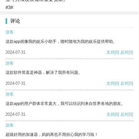
#3#
评论
游客
这款app就像我的娱乐小助手，随时随地为我的娱乐提供帮助。
2024-07-31
支持
[0]
反对
[0]
游客
这款软件简直是神器，解决了我所有问题。
2024-07-31
支持
[0]
反对
[0]
游客
这款app的用户群体非常庞大，我可以结识到来自世界各地的朋友。
2024-07-31
支持
[0]
反对
[0]
游客
超级好用的加速器，妈妈再也不用担心我的学习啦！