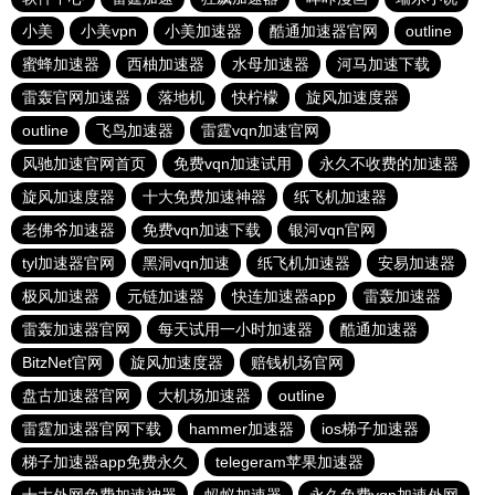
小美
小美vpn
小美加速器
酷通加速器官网
outline
蜜蜂加速器
西柚加速器
水母加速器
河马加速下载
雷轰官网加速器
落地机
快柠檬
旋风加速度器
outline
飞鸟加速器
雷霆vqn加速官网
风驰加速官网首页
免费vqn加速试用
永久不收费的加速器
旋风加速度器
十大免费加速神器
纸飞机加速器
老佛爷加速器
免费vqn加速下载
银河vqn官网
tyl加速器官网
黑洞vqn加速
纸飞机加速器
安易加速器
极风加速器
元链加速器
快连加速器app
雷轰加速器
雷轰加速器官网
每天试用一小时加速器
酷通加速器
BitzNet官网
旋风加速度器
赔钱机场官网
盘古加速器官网
大机场加速器
outline
雷霆加速器官网下载
hammer加速器
ios梯子加速器
梯子加速器app免费永久
telegeram苹果加速器