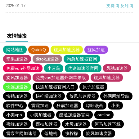
2025-01-17
支持
[0]
反对
[0]
友情链接
网站地图
QuickQ
旋风加速度器
旋风加速
坚果加速器
tiktok加速器
狗急加速器官网
免费vqn外网加速
小蓝鸟
优途加速器官网
风驰加速器
旋风加速器
免费vps加速器外网苹果版
旋风加速度器
快连加速器
快连加速器官网入口
原子加速器
快鸭加速器
快柠檬加速器
旋风加速度器
外网网址导航
软件中心
雷霆加速
狂飙加速器
哔咔漫画
小美
小美vpn
小美加速器
酷通加速器官网
outline
蜜蜂加速器
西柚加速器
水母加速器
河马加速下载
雷轰官网加速器
落地机
快柠檬
旋风加速度器