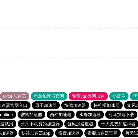
。
tiktok加速器
狗急加速器官网
免费vqn外网加速
小蓝鸟
优
加速器官网入口
原子加速器
快鸭加速器
快柠檬加速器
旋风
outline
蜜蜂加速器
西柚加速器
水母加速器
河马加速下载
加速试用
永久不收费的加速器
旋风加速度器
十大免费加速神器
链加速器
快连加速器app
雷轰加速器
雷轰加速器官网
每天