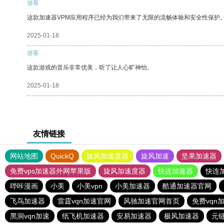
游客
这款加速器VPM应用程序已经为我们带来了无限的流畅体验和安全性保护
2025-01-18
游客
这款游戏的音乐非常优美，听了让人心旷神怡。
2025-01-18
友情链接
网站地图
QuickQ
旋风加速度器
旋风加速
坚果加速器
免费vps加速器外网苹果版
旋风加速度器
快连加速器
快连
哔咔漫画
小美
小美vpn
小美加速器
酷通加速器官网
飞鸟加速器
雷霆vqn加速官网
风驰加速官网首页
免费vqn
黑洞vqn加速
纸飞机加速器
安易加速器
极风加速器
元