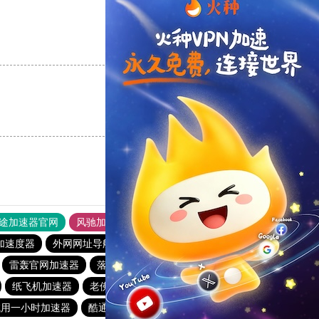
支持
[0]
反对
[0]
支持
[0]
反对
[0]
途加速器官网
风驰加速器
旋风加速器
加速度器
外网网址导航
软件中心
雷霆加速
狂飙加速器
雷轰官网加速器
落地机
快柠檬
旋风加速度器
outline
纸飞机加速器
老佛爷加速器
银河vqn官网
tyl加速器官网
试用一小时加速器
酷通加速器
BitzNet官网
旋风加速度器